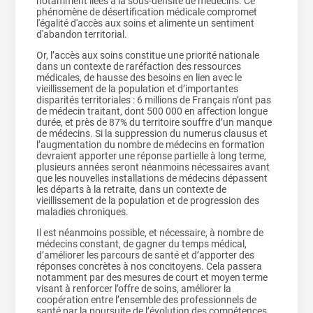
notamment liées à la sous-densité de médecins. Ce
phénomène de désertification médicale compromet
l'égalité d'accès aux soins et alimente un sentiment
d'abandon territorial.
Or, l’accès aux soins constitue une priorité nationale
dans un contexte de raréfaction des ressources
médicales, de hausse des besoins en lien avec le
vieillissement de la population et d’importantes
disparités territoriales : 6 millions de Français n’ont pas
de médecin traitant, dont 500 000 en affection longue
durée, et près de 87% du territoire souffre d’un manque
de médecins. Si la suppression du numerus clausus et
l’augmentation du nombre de médecins en formation
devraient apporter une réponse partielle à long terme,
plusieurs années seront néanmoins nécessaires avant
que les nouvelles installations de médecins dépassent
les départs à la retraite, dans un contexte de
vieillissement de la population et de progression des
maladies chroniques.
Il est néanmoins possible, et nécessaire, à nombre de
médecins constant, de gagner du temps médical,
d’améliorer les parcours de santé et d’apporter des
réponses concrètes à nos concitoyens. Cela passera
notamment par des mesures de court et moyen terme
visant à renforcer l’offre de soins, améliorer la
coopération entre l’ensemble des professionnels de
santé par la poursuite de l’évolution des compétences